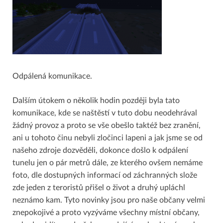
Odpálená komunikace.
Dalším útokem o několik hodin později byla tato
komunikace, kde se naštěstí v tuto dobu neodehrával
žádný provoz a proto se vše obešlo taktéž bez zranění,
ani u tohoto činu nebyli zločinci lapeni a jak jsme se od
našeho zdroje dozvěděli, dokonce došlo k odpálení
tunelu jen o pár metrů dále, ze kterého ovšem nemáme
foto, dle dostupných informací od záchranných slože
zde jeden z teroristů přišel o život a druhý upláchl
neznámo kam. Tyto novinky jsou pro naše občany velmi
znepokojivé a proto vyzýváme všechny místní občany,