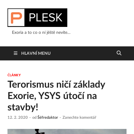
Exoria a to co o ní jěště nevíte…
HLAVNÍ MENU
ČLÁNKY
Terorismus ničí základy
Exorie, YSYS útočí na
stavby!
12. 2. 2020
-
od
Šéfredaktor
-
Zanechte komentář