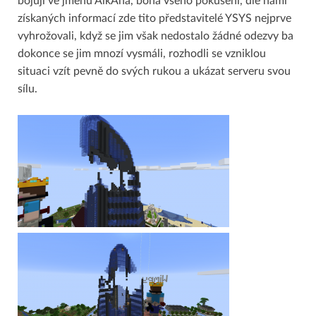
bojují ve jménu AlkÁha, boha všeho pokušení, dle námi
získaných informací zde tito představitelé YSYS nejprve
vyhrožovali, když se jim však nedostalo žádné odezvy ba
dokonce se jim mnozí vysmáli, rozhodli se vzniklou
situaci vzít pevně do svých rukou a ukázat serveru svou
sílu.