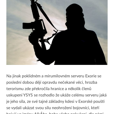
Na jinak poklidném a mírumilovném serveru Exorie se
poslední dobou dějí opravdu nečekané věci, hrozba
terorismu zde překročila hranice a několik členů
uskupení YSYS se rozhodlo že ukáže celému serveru jaká
je jeho síla, ze své tajné základny kdesi v Exorské poušti
se vydali ukázat svou sílu neohrožení bojovníci, kteří