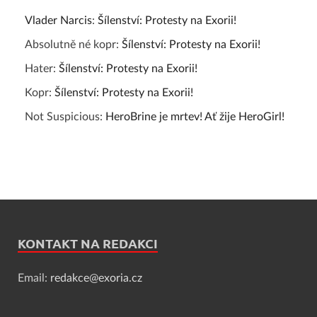
Vlader Narcis
:
Šílenství: Protesty na Exorii!
Absolutně né kopr
:
Šílenství: Protesty na Exorii!
Hater
:
Šílenství: Protesty na Exorii!
Kopr
:
Šílenství: Protesty na Exorii!
Not Suspicious
:
HeroBrine je mrtev! Ať žije HeroGirl!
KONTAKT NA REDAKCI
Email:
redakce@exoria.cz