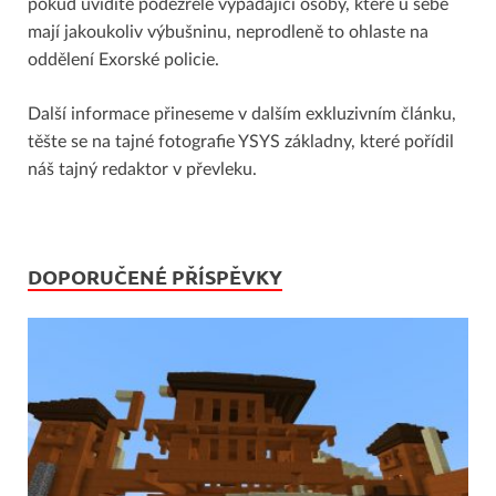
pokud uvidíte podezřele vypadající osoby, které u sebe
mají jakoukoliv výbušninu, neprodleně to ohlaste na
oddělení Exorské policie.
Další informace přineseme v dalším exkluzivním článku,
těšte se na tajné fotografie YSYS základny, které pořídil
náš tajný redaktor v převleku.
DOPORUČENÉ PŘÍSPĚVKY