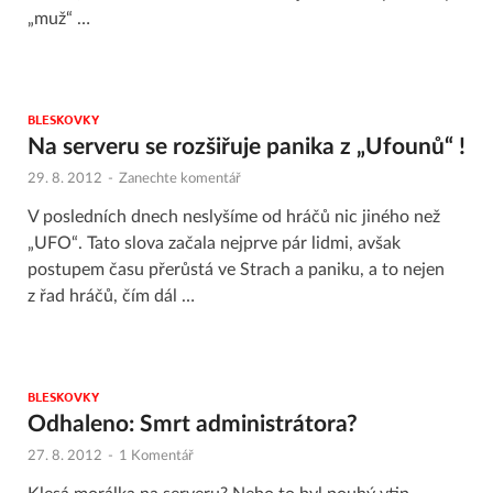
„muž“ …
BLESKOVKY
Na serveru se rozšiřuje panika z „Ufounů“ !
29. 8. 2012
-
Zanechte komentář
V posledních dnech neslyšíme od hráčů nic jiného než
„UFO“. Tato slova začala nejprve pár lidmi, avšak
postupem času přerůstá ve Strach a paniku, a to nejen
z řad hráčů, čím dál …
BLESKOVKY
Odhaleno: Smrt administrátora?
27. 8. 2012
-
1 Komentář