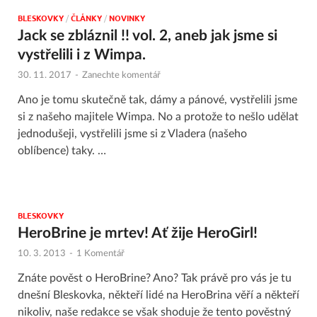
BLESKOVKY
/
ČLÁNKY
/
NOVINKY
Jack se zbláznil !! vol. 2, aneb jak jsme si
vystřelili i z Wimpa.
30. 11. 2017
-
Zanechte komentář
Ano je tomu skutečně tak, dámy a pánové, vystřelili jsme
si z našeho majitele Wimpa. No a protože to nešlo udělat
jednodušeji, vystřelili jsme si z Vladera (našeho
oblíbence) taky. …
BLESKOVKY
HeroBrine je mrtev! Ať žije HeroGirl!
10. 3. 2013
-
1 Komentář
Znáte pověst o HeroBrine? Ano? Tak právě pro vás je tu
dnešní Bleskovka, někteří lidé na HeroBrina věří a někteří
nikoliv, naše redakce se však shoduje že tento pověstný