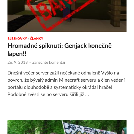
BLESKOVKY
/
ČLÁNKY
Hromadné spiknutí: Genjack konečně
lapen!!
26. 9. 2018
-
Zanechte komentář
Dnešní večer server zažil nečekané odhalení! Vyšlo na
povrch, že bývalý admin Minecraft serveru a člen vedení
portálu dlouhodobě a systematicky okrádal hráče!
Podobné zvěsti se po serveru šířili již …