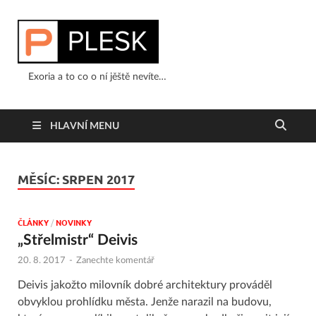
Exoria a to co o ní jěště nevíte…
HLAVNÍ MENU
MĚSÍC:
SRPEN 2017
ČLÁNKY
/
NOVINKY
„Střelmistr“ Deivis
20. 8. 2017
-
Zanechte komentář
Deivis jakožto milovník dobré architektury prováděl
obvyklou prohlídku města. Jenže narazil na budovu,