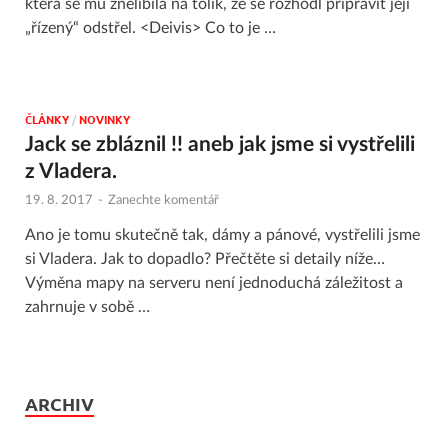
která se mu znelíbila na tolik, že se rozhodl připravit její
„řízený“ odstřel. <Deivis> Co to je …
ČLÁNKY
/
NOVINKY
Jack se zbláznil !! aneb jak jsme si vystřelili
z Vladera.
19. 8. 2017
-
Zanechte komentář
Ano je tomu skutečně tak, dámy a pánové, vystřelili jsme
si Vladera. Jak to dopadlo? Přečtěte si detaily níže…
Výměna mapy na serveru není jednoduchá záležitost a
zahrnuje v sobě …
ARCHIV