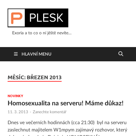
Exoria a to co o ní jěště nevíte…
HLAVNÍ MENU
MĚSÍC:
BŘEZEN 2013
NOVINKY
Homosexualita na serveru! Máme důkaz!
11. 3. 2013
-
Zanechte komentář
Dnes ve večerních hodinnách (cca 21:30) byl na serveru
zaslechnut majitelem W1mpym zajímavý rozhovor, který