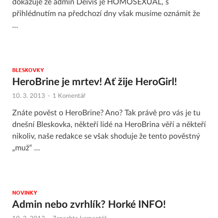
dokazuje že admin Deivis je HOMOSEXUÁL, s
přihlédnutím na předchozí dny však musíme oznámit že
…
BLESKOVKY
HeroBrine je mrtev! Ať žije HeroGirl!
10. 3. 2013
-
1 Komentář
Znáte pověst o HeroBrine? Ano? Tak právě pro vás je tu
dnešní Bleskovka, někteří lidé na HeroBrina věří a někteří
nikoliv, naše redakce se však shoduje že tento pověstný
„muž“ …
NOVINKY
Admin nebo zvrhlík? Horké INFO!