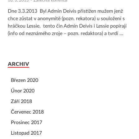
10. 3. 2013
-
Zanechte komentář
Dne 3.3.2013 Byl Admin Deivis přistižen mužem jenž
chce zůstat v anonymitě (pozn. rekatora) u souložení s
hráčkou Lessie, tento čin Admin Deivis i Lessie popírají
(info od neznámého zroje – pozn. redaktora) a tvrdí …
ARCHIV
Březen 2020
Únor 2020
Září 2018
Červenec 2018
Prosinec 2017
Listopad 2017