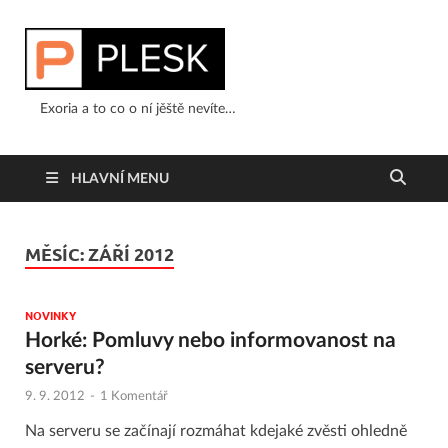
Exoria a to co o ní jěště nevíte…
HLAVNÍ MENU
MĚSÍC:
ZÁŘÍ 2012
NOVINKY
Horké: Pomluvy nebo informovanost na
serveru?
9. 9. 2012
-
1 Komentář
Na serveru se začínají rozmáhat kdejaké zvěsti ohledně