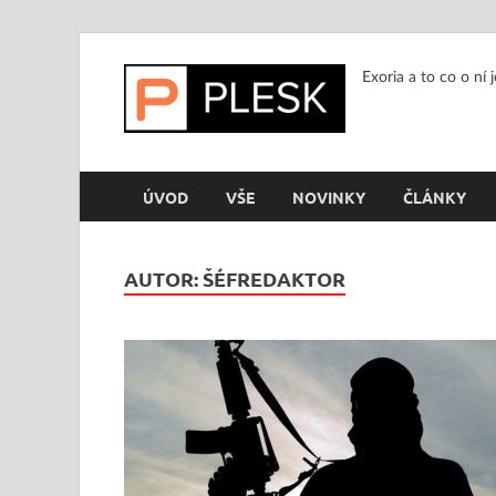
Exoria a to co o ní 
ÚVOD
VŠE
NOVINKY
ČLÁNKY
AUTOR:
ŠÉFREDAKTOR