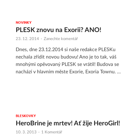
NOVINKY
PLESK znovu na Exorii? ANO!
23. 12. 2014
-
Zanechte komentář
Dnes, dne 23.12.2014 si naše redakce PLESKu
nechala zřídit novou budovu! Ano je to tak, váš
mnohými opěvovaný PLESK se vrátil! Budova se
nachází v hlavním měste Exorie, Exoria Townu. …
BLESKOVKY
HeroBrine je mrtev! Ať žije HeroGirl!
10. 3. 2013
-
1 Komentář