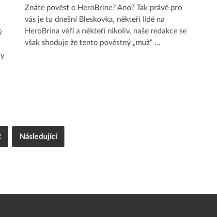
Znáte pověst o HeroBrine? Ano? Tak právě pro
vás je tu dnešní Bleskovka, někteří lidé na
HeroBrina věří a někteří nikoliv, naše redakce se
ý
však shoduje že tento pověstný „muž“ …
ny
2
Následující