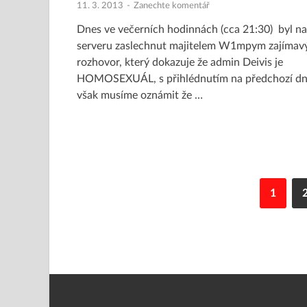
11. 3. 2013
-
Zanechte komentář
Dnes ve večerních hodinnách (cca 21:30) byl na
serveru zaslechnut majitelem W1mpym zajímav
rozhovor, který dokazuje že admin Deivis je
HOMOSEXUÁL, s přihlédnutím na předchozí d
však musíme oznámit že …
1