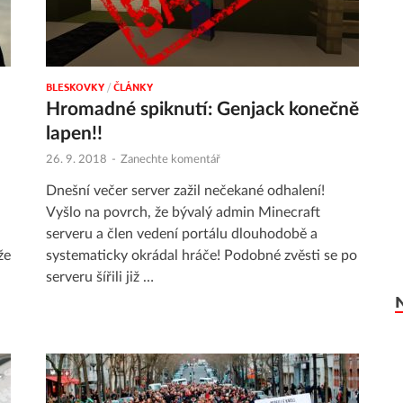
BLESKOVKY
/
ČLÁNKY
S
Hromadné spiknutí: Genjack konečně
lapen!!
26. 9. 2018
-
Zanechte komentář
Dnešní večer server zažil nečekané odhalení!
Vyšlo na povrch, že bývalý admin Minecraft
serveru a člen vedení portálu dlouhodobě a
že
systematicky okrádal hráče! Podobné zvěsti se po
serveru šířili již …