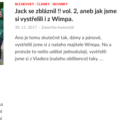
BLESKOVKY
/
ČLÁNKY
/
NOVINKY
Jack se zbláznil !! vol. 2, aneb jak jsme
si vystřelili i z Wimpa.
30. 11. 2017
-
Zanechte komentář
Ano je tomu skutečně tak, dámy a pánové,
vystřelili jsme si z našeho majitele Wimpa. No a
protože to nešlo udělat jednodušeji, vystřelili
jsme si z Vladera (našeho oblíbence) taky. …
na
ní
í