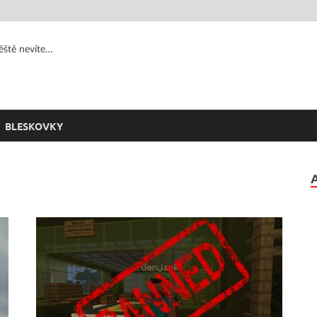
jěště nevíte…
BLESKOVKY