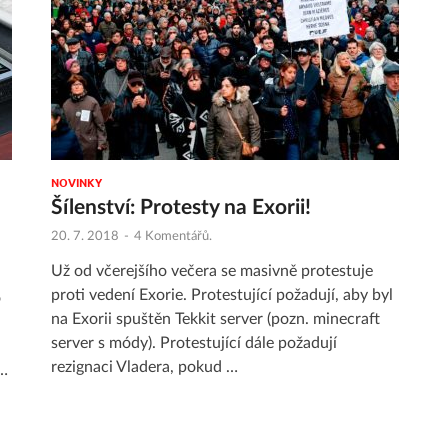
NOVINKY
Šílenství: Protesty na Exorii!
20. 7. 2018
-
4 Komentářů.
Už od včerejšího večera se masivně protestuje
proti vedení Exorie. Protestující požadují, aby byl
o
na Exorii spuštěn Tekkit server (pozn. minecraft
server s módy). Protestující dále požadují
rezignaci Vladera, pokud …
 …