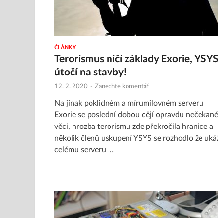
ČLÁNKY
Terorismus ničí základy Exorie, YSY
útočí na stavby!
12. 2. 2020
-
Zanechte komentář
Na jinak poklidném a mírumilovném serveru
Exorie se poslední dobou dějí opravdu nečekané
věci, hrozba terorismu zde překročila hranice a
několik členů uskupení YSYS se rozhodlo že uká
celému serveru …