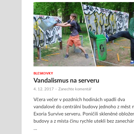
BLESKOVKY
Vandalismus na serveru
4. 12. 2017
-
Zanechte komentář
Včera večer v pozdních hodinách vpadli dva
vandalové do centrální budovy jednoho z měst 
Exoria Survive serveru. Poničili skleněné oblože
budovy a z místa činu rychle utekli bez zanechán
…