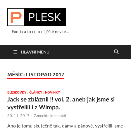
Exoria a to co o ní jěště nevíte…
HLAVNÍ MENU
MĚSÍC:
LISTOPAD 2017
BLESKOVKY
/
ČLÁNKY
/
NOVINKY
Jack se zbláznil !! vol. 2, aneb jak jsme si
vystřelili i z Wimpa.
30. 11. 2017
-
Zanechte komentář
Ano je tomu skutečně tak, dámy a pánové, vystřelili jsme