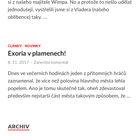
si z našeho majitele Wimpa. No a protože to nešlo udělat
jednodušeji, vystřelili jsme si z Vladera (našeho
oblíbence) taky. …
ČLÁNKY
/
NOVINKY
Exoria v plamenech!
8. 11. 2017
-
Zanechte komentář
Dnes ve večerních hodinách jeden z přítomných hráčů
zaznamenal, že více než polovina hlavního města lehla
popelem. Ano je tomu skutečně tak, oheň zdevastoval
především nejstarší část města takovým způsobem, že …
ARCHIV