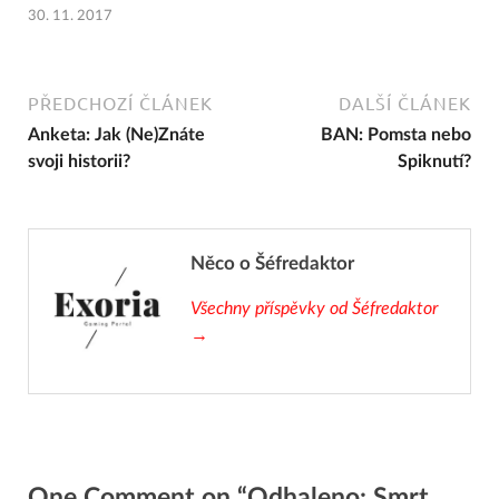
30. 11. 2017
PŘEDCHOZÍ ČLÁNEK
DALŠÍ ČLÁNEK
Anketa: Jak (Ne)Znáte
BAN: Pomsta nebo
svoji historii?
Spiknutí?
Něco o Šéfredaktor
Všechny příspěvky od Šéfredaktor
→
One Comment on “Odhaleno: Smrt