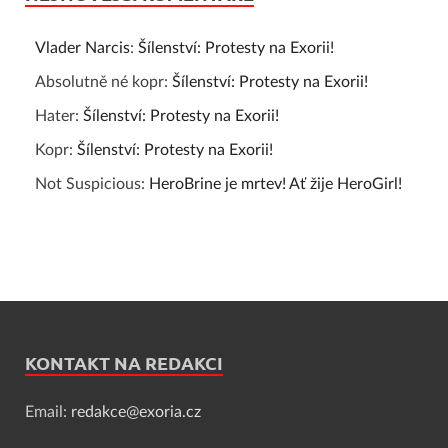
Vlader Narcis
:
Šílenství: Protesty na Exorii!
Absolutně né kopr
:
Šílenství: Protesty na Exorii!
Hater
:
Šílenství: Protesty na Exorii!
Kopr
:
Šílenství: Protesty na Exorii!
Not Suspicious
:
HeroBrine je mrtev! Ať žije HeroGirl!
KONTAKT NA REDAKCI
Email:
redakce@exoria.cz