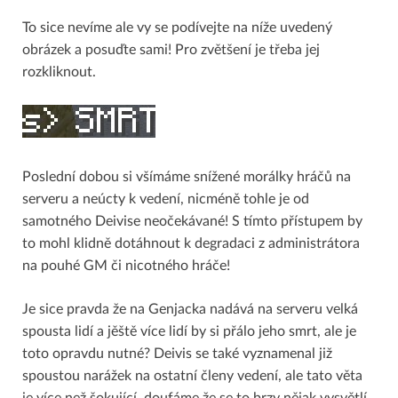
To sice nevíme ale vy se podívejte na níže uvedený
obrázek a posuďte sami! Pro zvětšení je třeba jej
rozkliknout.
Poslední dobou si všímáme snížené morálky hráčů na
serveru a neúcty k vedení, nicméně tohle je od
samotného Deivise neočekávané! S tímto přístupem by
to mohl klidně dotáhnout k degradaci z administrátora
na pouhé GM či nicotného hráče!
Je sice pravda že na Genjacka nadává na serveru velká
spousta lidí a jěště více lidí by si přálo jeho smrt, ale je
toto opravdu nutné? Deivis se také vyznamenal již
spoustou narážek na ostatní členy vedení, ale tato věta