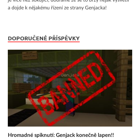
je více než šokující, doufáme že se to brzy nějak vysvětlí
a dojde k nějakému řízení ze strany Genjacka!
DOPORUČENÉ PŘÍSPĚVKY
Hromadné spiknutí: Genjack konečně lapen!!