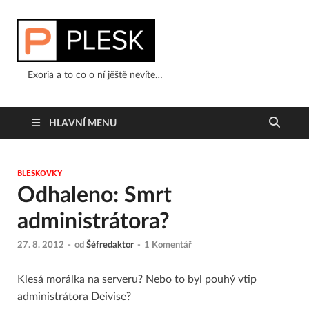
Exoria a to co o ní jěště nevíte…
HLAVNÍ MENU
BLESKOVKY
Odhaleno: Smrt
administrátora?
27. 8. 2012
-
od
Šéfredaktor
-
1 Komentář
Klesá morálka na serveru? Nebo to byl pouhý vtip
administrátora Deivise?