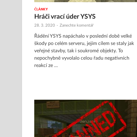
ČLÁNKY
Hráči vrací úder YSYS
28. 3. 2020
-
Zanechte komentář
Řádění YSYS napáchalo v poslední době velké
škody po celém serveru, jejím cílem se staly jak
veřejné stavby, tak i soukromé objekty. To
nepochybně vyvolalo celou řadu negativních
reakcí ze …