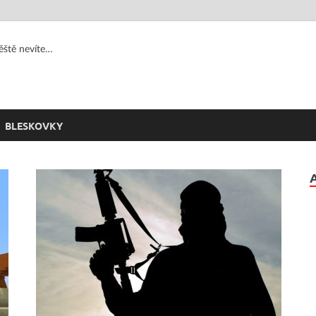
jěště nevíte…
BLESKOVKY