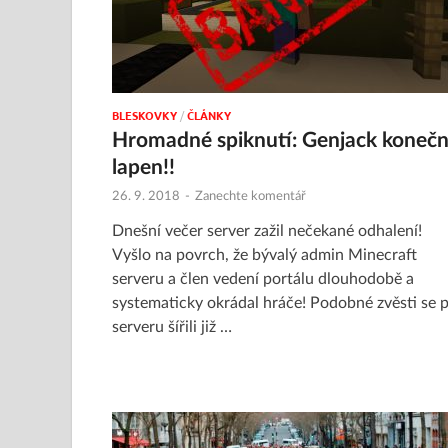
BLESKOVKY
/
ČLÁNKY
Hromadné spiknutí: Genjack koneč
lapen!!
26. 9. 2018
-
Zanechte komentář
Dnešní večer server zažil nečekané odhalení!
Vyšlo na povrch, že bývalý admin Minecraft
serveru a člen vedení portálu dlouhodobě a
systematicky okrádal hráče! Podobné zvěsti se 
serveru šířili již …