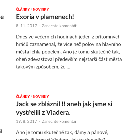
ČLÁNKY
/
NOVINKY
me
Exoria v plamenech!
8. 11. 2017
-
Zanechte komentář
Dnes ve večerních hodinách jeden z přítomných
hráčů zaznamenal, že více než polovina hlavního
města lehla popelem. Ano je tomu skutečně tak,
oheň zdevastoval především nejstarší část města
takovým způsobem, že …
ČLÁNKY
/
NOVINKY
Jack se zbláznil !! aneb jak jsme si
vystřelili z Vladera.
19. 8. 2017
-
Zanechte komentář
l
Ano je tomu skutečně tak, dámy a pánové,