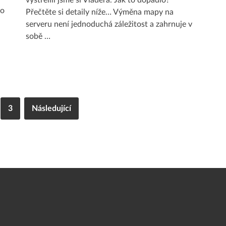
vystřelili jsme si Vladera. Jak to dopadlo?
Co
Přečtěte si detaily níže… Výměna mapy na
serveru není jednoduchá záležitost a zahrnuje v
sobě …
3
Následující