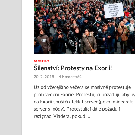
NOVINKY
Šílenství: Protesty na Exorii!
20. 7. 2018
-
4 Komentářů.
Už od včerejšího večera se masivně protestuje
proti vedení Exorie. Protestující požadují, aby by
na Exorii spuštěn Tekkit server (pozn. minecraft
server s módy). Protestující dále požadují
rezignaci Vladera, pokud …