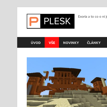
Exoria a to co o ní 
ÚVOD
VŠE
NOVINKY
ČLÁNKY