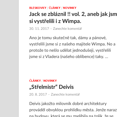
BLESKOVKY
/
ČLÁNKY
/
NOVINKY
Jack se zbláznil !! vol. 2, aneb jak js
si vystřelili i z Wimpa.
30. 11. 2017
-
Zanechte komentář
Ano je tomu skutečně tak, dámy a pánové,
vystřelili jsme si z našeho majitele Wimpa. No a
protože to nešlo udělat jednodušeji, vystřelili
jsme si z Vladera (našeho oblíbence) taky. …
ČLÁNKY
/
NOVINKY
„Střelmistr“ Deivis
20. 8. 2017
-
Zanechte komentář
Deivis jakožto milovník dobré architektury
prováděl obvyklou prohlídku města. Jenže narazi
na budovu, která se mu znelíbila na tolik, že se