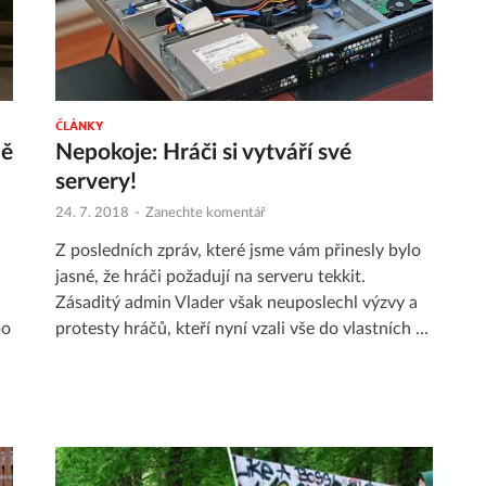
ČLÁNKY
ně
Nepokoje: Hráči si vytváří své
servery!
24. 7. 2018
-
Zanechte komentář
Z posledních zpráv, které jsme vám přinesly bylo
jasné, že hráči požadují na serveru tekkit.
Zásaditý admin Vlader však neuposlechl výzvy a
po
protesty hráčů, kteří nyní vzali vše do vlastních …