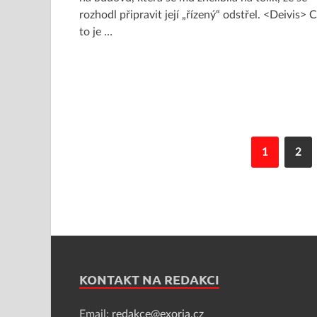
rozhodl připravit její „řízený“ odstřel. <Deivis> 
to je …
1
2
KONTAKT NA REDAKCI
Email:
redakce@exoria.cz