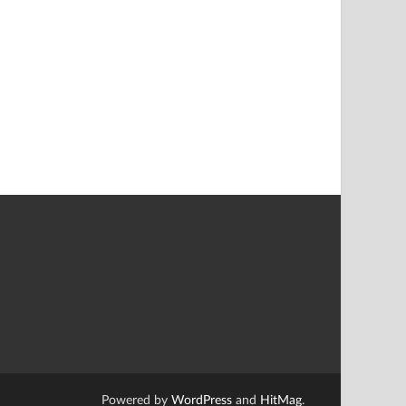
Powered by
WordPress
and
HitMag
.