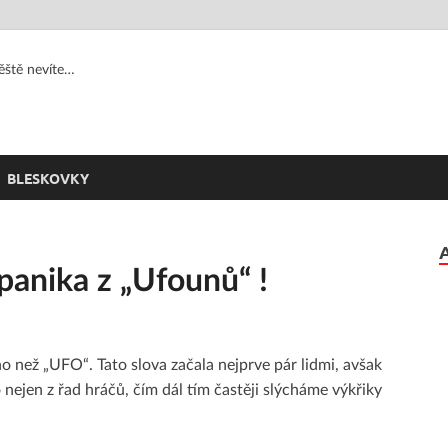
jěště nevíte…
BLESKOVKY
 panika z „Ufounů“ !
o než „UFO“. Tato slova začala nejprve pár lidmi, avšak
nejen z řad hráčů, čím dál tím častěji slýcháme výkřiky