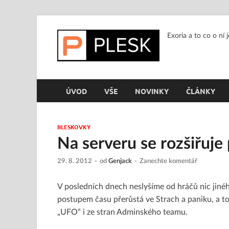
Exoria a to co o ní 
ÚVOD
VŠE
NOVINKY
ČLÁNKY
BLESKOVKY
Na serveru se rozšiřuje
29. 8. 2012
-
od
Genjack
-
Zanechte komentář
V posledních dnech neslyšíme od hráčů nic jinéh
postupem času přerůstá ve Strach a paniku, a to 
„UFO“ i ze stran Adminského teamu.