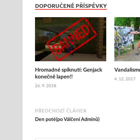
DOPORUČENÉ PŘÍSPĚVKY
Hromadné spiknutí: Genjack
Vandalismu
konečně lapen!!
4. 12. 2017
26. 9. 2018
PŘEDCHOZÍ ČLÁNEK
Den poté(po Válčení Adminů)