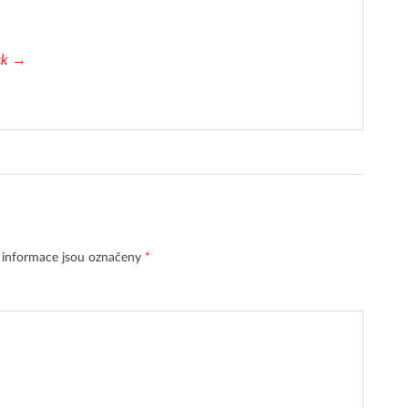
ck →
 informace jsou označeny
*